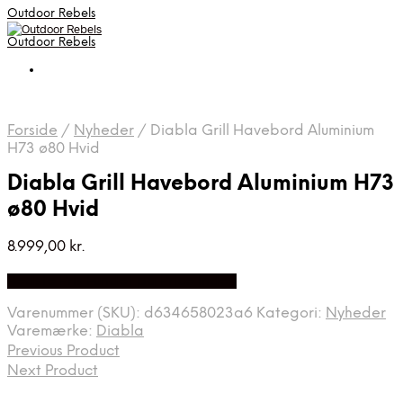
Outdoor Rebels
Outdoor Rebels
Forside
/
Nyheder
/
Diabla Grill Havebord Aluminium
H73 ø80 Hvid
Diabla Grill Havebord Aluminium H73
ø80 Hvid
8.999,00
kr.
Bedste Pris Fundet på Price Index
Varenummer (SKU):
d634658023a6
Kategori:
Nyheder
Varemærke:
Diabla
Previous Product
Next Product