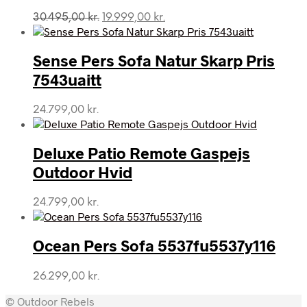
Den
Den
30.495,00
kr.
19.999,00
kr.
oprindelige
aktuelle
pris
pris
var:
er:
Sense Pers Sofa Natur Skarp Pris
30.495,00 kr..
19.999,00 kr..
7543uaitt
24.799,00
kr.
Deluxe Patio Remote Gaspejs
Outdoor Hvid
24.799,00
kr.
Ocean Pers Sofa 5537fu5537y116
26.299,00
kr.
© Outdoor Rebels