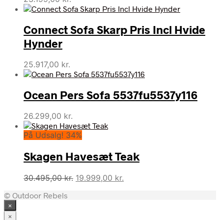
Connect Sofa Skarp Pris Incl Hvide
Hynder
25.917,00
kr.
Ocean Pers Sofa 5537fu5537y116
26.299,00
kr.
På Udsalg! 34%
Skagen Havesæt Teak
Den
Den
30.495,00
kr.
19.999,00
kr.
oprindelige
aktuelle
© Outdoor Rebels
pris
pris
×
var:
er:
30.495,00 kr..
19.999,00 kr..
×