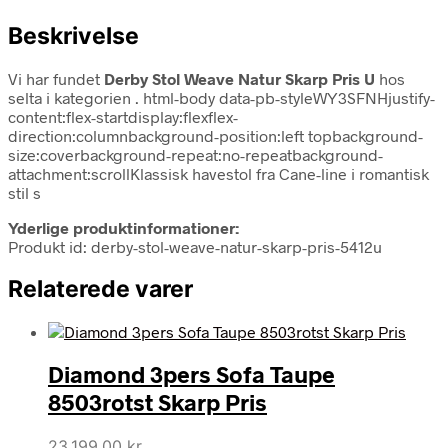
Beskrivelse
Vi har fundet
Derby Stol Weave Natur Skarp Pris U
hos
selta i kategorien
. html-body data-pb-styleWY3SFNHjustify-
content:flex-startdisplay:flexflex-
direction:columnbackground-position:left topbackground-
size:coverbackground-repeat:no-repeatbackground-
attachment:scrollKlassisk havestol fra Cane-line i romantisk
stil s
Yderlige produktinformationer:
Produkt id: derby-stol-weave-natur-skarp-pris-5412u
Relaterede varer
Diamond 3pers Sofa Taupe
8503rotst Skarp Pris
23.199,00
kr.