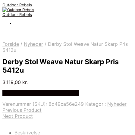
Outdoor Rebels
Outdoor Rebels
Forside
/
Nyheder
/
Derby Stol Weave Natur Skarp Pris
5412u
Derby Stol Weave Natur Skarp Pris
5412u
3.119,00
kr.
Bedste Pris Fundet på Price Index
Varenummer (SKU):
8d49ca56e249
Kategori:
Nyheder
Previous Product
Next Product
Beskrivelse