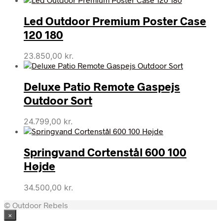
Led Outdoor Premium Poster Case
120 180
23.850,00
kr.
Deluxe Patio Remote Gaspejs
Outdoor Sort
24.799,00
kr.
Springvand Cortenstål 600 100
Højde
34.500,00
kr.
© Outdoor Rebels
×