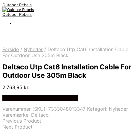
Outdoor Rebels
Outdoor Rebels
Forside
/
Nyheder
/
Deltaco Utp Cat6 Installation Cable
For Outdoor Use 305m Black
Deltaco Utp Cat6 Installation Cable For
Outdoor Use 305m Black
2.763,95
kr.
Bedste Pris Fundet på Price Index
Varenummer (SKU):
7333048013347
Kategori:
Nyheder
Varemærke:
Deltaco
Previous Product
Next Product