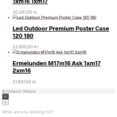
1xm16 1xm17
20.297,00
kr.
Led Outdoor Premium Poster Case
120 180
23.850,00
kr.
Ermelunden M17m16 Ask 1xm17
2xm16
21.697,00
kr.
© Outdoor Rebels
×
×
What are you looking for?