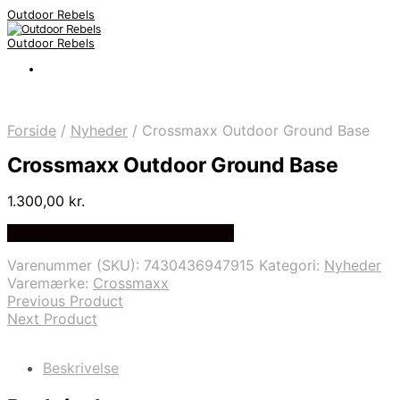
Outdoor Rebels
Outdoor Rebels
Forside
/
Nyheder
/
Crossmaxx Outdoor Ground Base
Crossmaxx Outdoor Ground Base
1.300,00
kr.
Bedste Pris Fundet på Price Index
Varenummer (SKU):
7430436947915
Kategori:
Nyheder
Varemærke:
Crossmaxx
Previous Product
Next Product
Beskrivelse