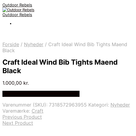
Outdoor Rebels
Outdoor Rebels
Forside
/
Nyheder
/
Craft Ideal Wind Bib Tights Maend
Black
Craft Ideal Wind Bib Tights Maend
Black
1.000,00
kr.
Bedste Pris Fundet på Price Index
Varenummer (SKU):
7318572963955
Kategori:
Nyheder
Varemærke:
Craft
Previous Product
Next Product