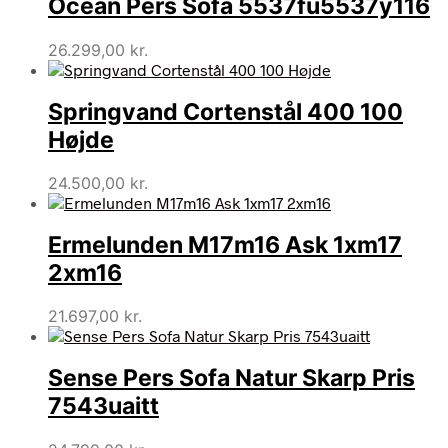
Ocean Pers Sofa 5537fu5537y116
26.299,00
kr.
Springvand Cortenstål 400 100
Højde
24.500,00
kr.
Ermelunden M17m16 Ask 1xm17
2xm16
21.697,00
kr.
Sense Pers Sofa Natur Skarp Pris
7543uaitt