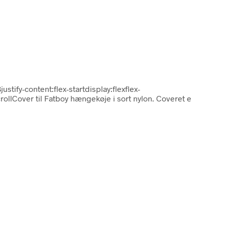
stify-content:flex-startdisplay:flexflex-
llCover til Fatboy hængekøje i sort nylon. Coveret e