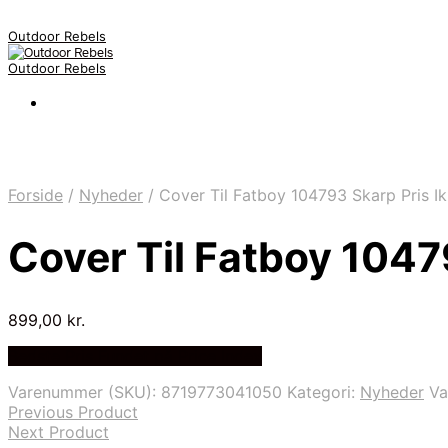
Outdoor Rebels
Outdoor Rebels
Forside
/
Nyheder
/
Cover Til Fatboy 104793 Skarp Pris Ik
Cover Til Fatboy 10479
899,00
kr.
Bedste Pris Fundet på Price Index
Varenummer (SKU):
8719773041050
Kategori:
Nyheder
V
Previous Product
Next Product