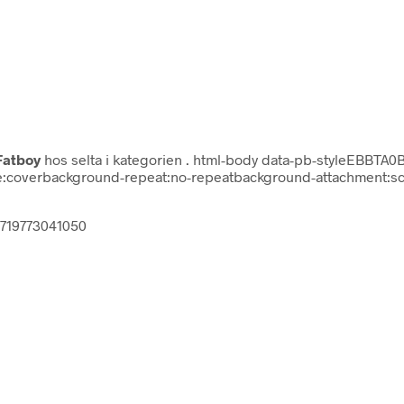
Fatboy
hos selta i kategorien
. html-body data-pb-styleEBBTA0Bju
e:coverbackground-repeat:no-repeatbackground-attachment:scro
 8719773041050