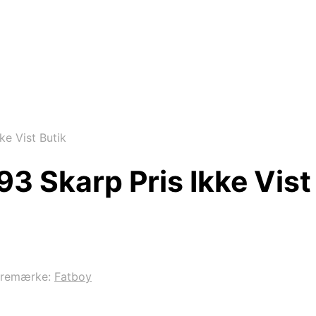
ke Vist Butik
3 Skarp Pris Ikke Vist
aremærke:
Fatboy