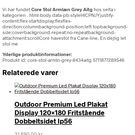
Vi har fundet
Core Stol Armlæn Grey Aitg
hos selta i
kategorien
. html-body data-pb-styleHICPNJYjustify-
content:flex-startdisplay:flexflex-
direction:columnbackground-position:left topbackground-
size:coverbackground-repeat:no-repeatbackground-
attachment:scrollCore havestol fra Cane-line. En dejlig let
stol me
Yderlige produktinformationer:
Produkt id: core-stol-armln-grey-8434aitg 5711877289546
Relaterede varer
Outdoor Premium Led Plakat
Display 120×180 Fritstående
Dobbeltsidet Ip56
31.890,00
kr.