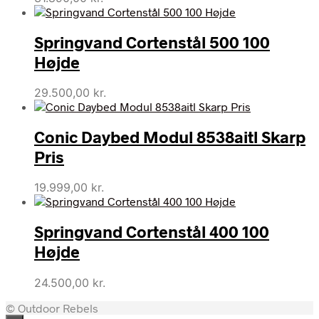
Springvand Cortenstål 500 100
Højde
29.500,00
kr.
Conic Daybed Modul 8538aitl Skarp
Pris
19.999,00
kr.
Springvand Cortenstål 400 100
Højde
24.500,00
kr.
© Outdoor Rebels