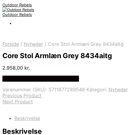
Outdoor Rebels
Outdoor Rebels
Forside
/
Nyheder
/
Core Stol Armlæn Grey 8434aitg
Core Stol Armlæn Grey 8434aitg
2.958,00
kr.
Bedste Pris Fundet på Price Index
Varenummer (SKU):
5711877289546
Kategori:
Nyheder
Previous Product
Next Product
Beskrivelse
Beskrivelse