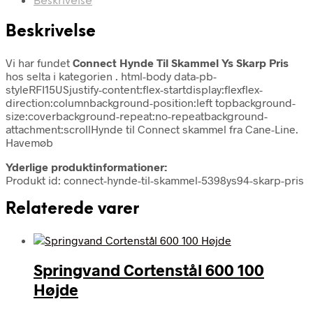
Beskrivelse
Beskrivelse
Vi har fundet
Connect Hynde Til Skammel Ys Skarp Pris
hos selta i kategorien
. html-body data-pb-
styleRFI15USjustify-content:flex-startdisplay:flexflex-
direction:columnbackground-position:left topbackground-
size:coverbackground-repeat:no-repeatbackground-
attachment:scrollHynde til Connect skammel fra Cane-Line.
Havemøb
Yderlige produktinformationer:
Produkt id: connect-hynde-til-skammel-5398ys94-skarp-pris
Relaterede varer
Springvand Cortenstål 600 100
Højde