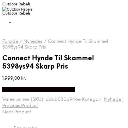
Outdoor Rebels
Outdoor Rebels
Forside
/
Nyheder
/
Connect Hynde Til Skammel
5398ys94 Skarp Pris
Connect Hynde Til Skammel
5398ys94 Skarp Pris
1.999,00
kr.
Bedste Pris Fundet på Price Index
Varenummer (SKU):
ddcb030a946e
Kategori:
Nyheder
Previous Product
Next Product