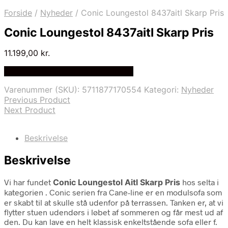
Forside
/
Nyheder
/
Conic Loungestol 8437aitl Skarp Pris
Conic Loungestol 8437aitl Skarp Pris
11.199,00
kr.
Bedste Pris Fundet på Price Index
Varenummer (SKU):
5711877170554
Kategori:
Nyheder
Previous Product
Next Product
Beskrivelse
Beskrivelse
Vi har fundet
Conic Loungestol Aitl Skarp Pris
hos selta i
kategorien
. Conic serien fra Cane-line er en modulsofa som
er skabt til at skulle stå udenfor på terrassen. Tanken er, at vi
flytter stuen udendørs i løbet af sommeren og får mest ud af
den. Du kan lave en helt klassisk enkeltstående sofa eller f.