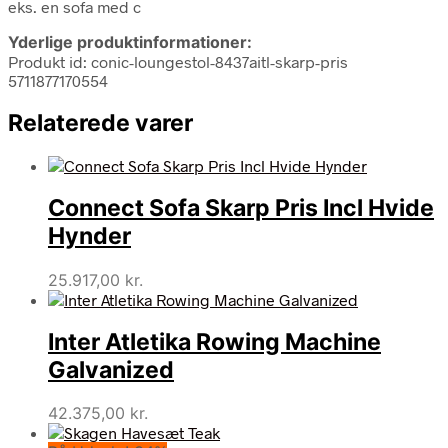
eks. en sofa med c
Yderlige produktinformationer:
Produkt id: conic-loungestol-8437aitl-skarp-pris
5711877170554
Relaterede varer
Connect Sofa Skarp Pris Incl Hvide
Hynder
25.917,00
kr.
Inter Atletika Rowing Machine
Galvanized
42.375,00
kr.