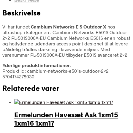
Beskrivelse
Beskrivelse
Vi har fundet
Cambium Networks E S Outdoor X
hos
ultrashop i kategorien
. Cambium Networks E501S Outdoor
2×2 PL-501S000A-EU Cambium Networks E501S er en robust
og højtydende udendørs access point designet til at levere
pålidelig trådløs dækning i krævende miljøer. Med
varenummer PL-501S000A-EU tilbyder E501S avanceret 2×2
Yderlige produktinformationer:
Produkt id: cambium-networks-e501s-outdoor-2×2
5704174278030
Relaterede varer
Ermelunden Havesæt Ask 1xm15
1xm16 1xm17