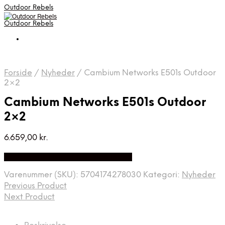
Outdoor Rebels
Outdoor Rebels
Forside
/
Nyheder
/
Cambium Networks E501s Outdoor
2×2
Cambium Networks E501s Outdoor
2×2
6.659,00
kr.
Bedste Pris Fundet på Price Index
Varenummer (SKU):
5704174278030
Kategori:
Nyheder
Previous Product
Next Product