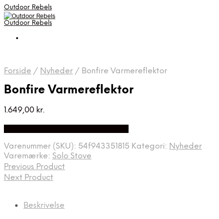
Outdoor Rebels
Outdoor Rebels
Forside
/
Nyheder
/
Bonfire Varmereflektor
Bonfire Varmereflektor
1.649,00
kr.
Bedste Pris Fundet på Price Index
Varenummer (SKU):
54f943351815
Kategori:
Nyheder
Varemærke:
Solo Stove
Previous Product
Next Product
Beskrivelse