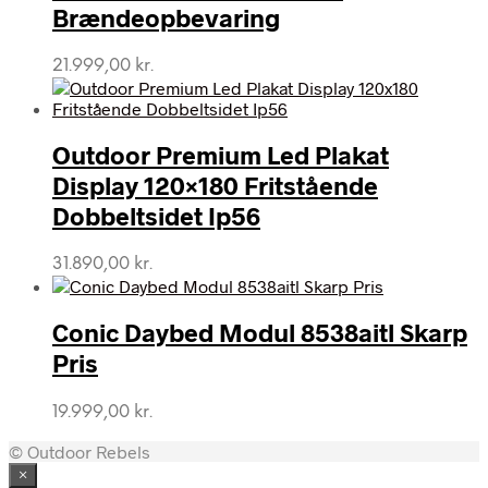
Brændeopbevaring
21.999,00
kr.
Outdoor Premium Led Plakat
Display 120×180 Fritstående
Dobbeltsidet Ip56
31.890,00
kr.
Conic Daybed Modul 8538aitl Skarp
Pris
19.999,00
kr.
© Outdoor Rebels
×