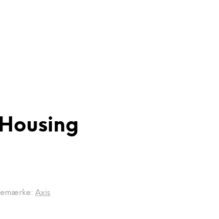
 Housing
remærke:
Axis