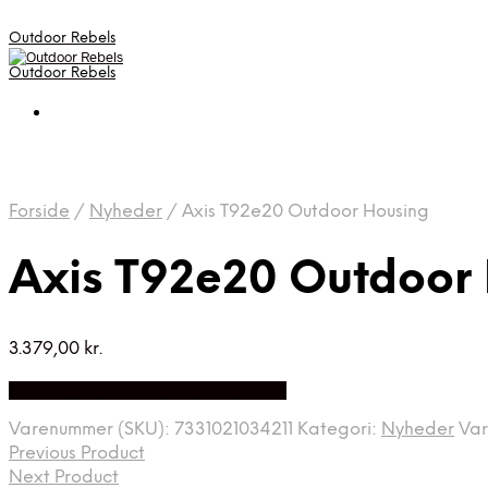
Outdoor Rebels
Outdoor Rebels
Forside
/
Nyheder
/
Axis T92e20 Outdoor Housing
Axis T92e20 Outdoor
3.379,00
kr.
Bedste Pris Fundet på Price Index
Varenummer (SKU):
7331021034211
Kategori:
Nyheder
Va
Previous Product
Next Product