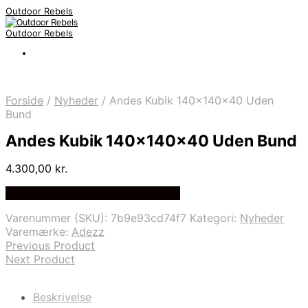
Outdoor Rebels
Outdoor Rebels
Forside
/
Nyheder
/
Andes Kubik 140x140x40 Uden
Bund
Andes Kubik 140x140x40 Uden Bund
4.300,00
kr.
Bedste Pris Fundet på Price Index
Varenummer (SKU):
7b9e93cd74f7
Kategori:
Nyheder
Varemærke:
Adezz
Previous Product
Next Product
Beskrivelse