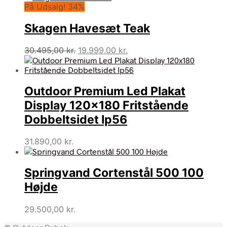
På Udsalg! 34%
Skagen Havesæt Teak
Den
Den
30.495,00
kr.
19.999,00
kr.
oprindelige
aktuelle
pris
pris
var:
er:
Outdoor Premium Led Plakat
30.495,00 kr..
19.999,00 kr..
Display 120×180 Fritstående
Dobbeltsidet Ip56
31.890,00
kr.
Springvand Cortenstål 500 100
Højde
29.500,00
kr.