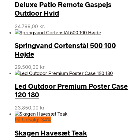
Deluxe Patio Remote Gaspejs
Outdoor Hvid
24.799,00
kr.
Springvand Cortenstål 500 100
Højde
29.500,00
kr.
Led Outdoor Premium Poster Case
120 180
23.850,00
kr.
På Udsalg! 34%
Skagen Havesæt Teak