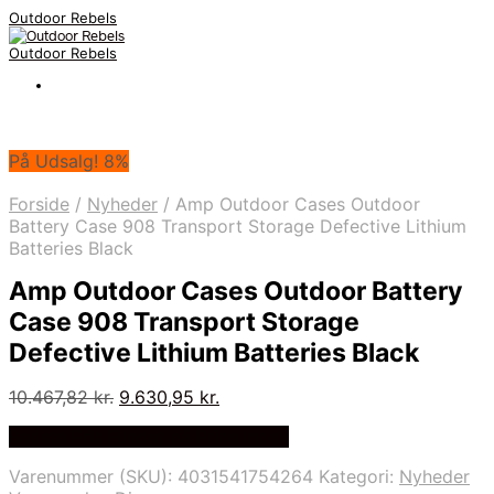
Outdoor Rebels
Outdoor Rebels
På Udsalg! 8%
Forside
/
Nyheder
/
Amp Outdoor Cases Outdoor
Battery Case 908 Transport Storage Defective Lithium
Batteries Black
Amp Outdoor Cases Outdoor Battery
Case 908 Transport Storage
Defective Lithium Batteries Black
Den
Den
10.467,82
kr.
9.630,95
kr.
oprindelige
aktuelle
Bedste Pris Fundet på Price Index
pris
pris
var:
er:
Varenummer (SKU):
4031541754264
Kategori:
Nyheder
10.467,82 kr..
9.630,95 kr..